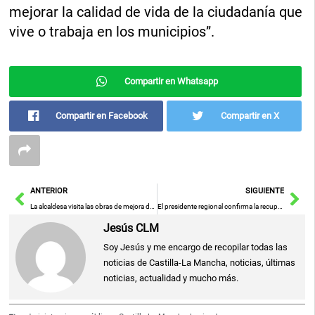
mejorar la calidad de vida de la ciudadanía que
vive o trabaja en los municipios”.
Compartir en Whatsapp
Compartir en Facebook
Compartir en X
Ant
Sig
ANTERIOR
SIGUIENTE
La alcaldesa visita las obras de mejora de la Escuela de Gimnasia y la nueva pista de hockey-fútbol con una inversión de 250.000 euros
El presidente regional confirma la recuperación del servicio de TAC en el Centro de Especialidades, Diagnóstico y Tratamiento de Torrijos
Jesús CLM
Soy Jesús y me encargo de recopilar todas las
noticias de Castilla-La Mancha, noticias, últimas
noticias, actualidad y mucho más.