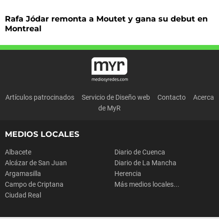
Rafa Jódar remonta a Moutet y gana su debut en
Montreal
Artículos patrocinados
Servicio de Diseño web
Contacto
Acerca
de MyR
MEDIOS LOCALES
Albacete
Diario de Cuenca
Alcázar de San Juan
Diario de La Mancha
Argamasilla
Herencia
Campo de Criptana
Más medios locales...
Ciudad Real