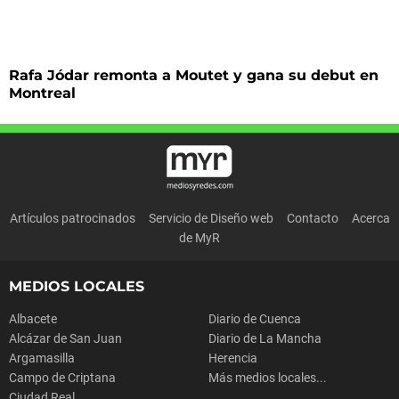
Rafa Jódar remonta a Moutet y gana su debut en
Montreal
Artículos patrocinados
Servicio de Diseño web
Contacto
Acerca
de MyR
MEDIOS LOCALES
Albacete
Diario de Cuenca
Alcázar de San Juan
Diario de La Mancha
Argamasilla
Herencia
Campo de Criptana
Más medios locales...
Ciudad Real