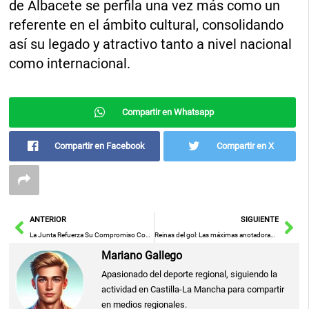
de Albacete se perfila una vez más como un
referente en el ámbito cultural, consolidando
así su legado y atractivo tanto a nivel nacional
como internacional.
Compartir en Whatsapp
Compartir en Facebook
Compartir en X
Ant
Sig
ANTERIOR
SIGUIENTE
La Junta Refuerza Su Compromiso Con El Empleo Y La Formación Para Reducir La Exclusión Laboral
Reinas del gol: Las máximas anotadoras en la historia del fútbol femenino
Mariano Gallego
Apasionado del deporte regional, siguiendo la
actividad en Castilla-La Mancha para compartir
en medios regionales.