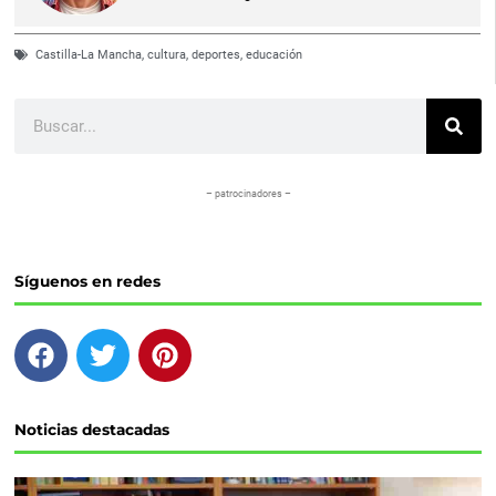
Castilla-La Mancha
,
cultura
,
deportes
,
educación
Buscar
– patrocinadores –
Síguenos en redes
F
T
P
a
w
i
c
i
n
e
t
t
Noticias destacadas
b
t
e
o
e
r