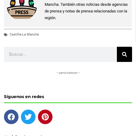
Mancha. También otras noticias desde agencias
de prensa y notas de prensa relacionadas con la
región.
Castilla-La Mancha
Buscar
– patrocinadores –
Síguenos en redes
F
T
P
a
w
i
c
i
n
e
t
t