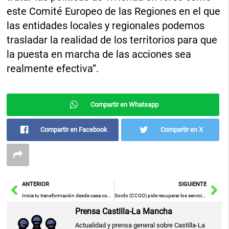
este Comité Europeo de las Regiones en el que
las entidades locales y regionales podemos
trasladar la realidad de los territorios para que
la puesta en marcha de las acciones sea
realmente efectiva”.
Compartir en Whatsapp
Compartir en Facebook
Compartir en X
Ant
Sig
ANTERIOR
SIGUIENTE
Inicia tu transformación desde casa con equipos de gimnasio de Amazon
Sordo (CCOO) pide recuperar los servicios públicos clásicos y una política seria de vivienda sin retrocesos en renovables
Prensa Castilla-La Mancha
Actualidad y prensa general sobre Castilla-La