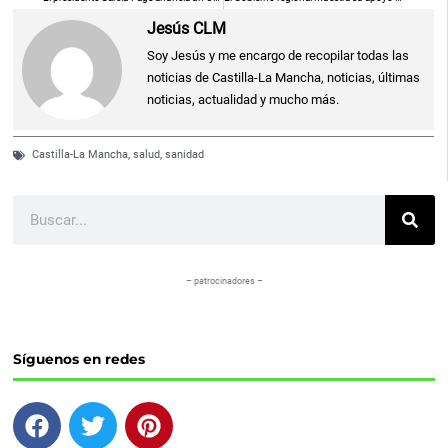
Jesús CLM
Soy Jesús y me encargo de recopilar todas las
noticias de Castilla-La Mancha, noticias, últimas
noticias, actualidad y mucho más.
Castilla-La Mancha
,
salud
,
sanidad
Buscar
– patrocinadores –
Síguenos en redes
F
T
P
a
w
i