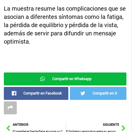
La muestra resume las complicaciones que se
asocian a diferentes síntomas como la fatiga,
la pérdida de equilibrio y pérdida de la vista,
además de servir para difundir un mensaje
optimista.
Compartir en Whatsapp
Compartir en Facebook
Compartir en X
Ant
Sig
ANTERIOR
SIGUIENTE
El presidente García-Page anuncia un Contrato-Programa con la Universidad regional que otorgará “firmeza y solvencia a una Institución capital para Castilla-La Mancha”
El Gobierno regional muestra su apoyo a los festivales de cine corto por impulsar lo mejor de la cultura popular de Castilla-La Mancha