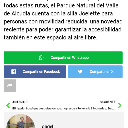
todas estas rutas, el Parque Natural del Valle
de Alcudia cuenta con la silla Joelette para
personas con movilidad reducida, una novedad
reciente para poder garantizar la accesibilidad
también en este espacio al aire libre.
Compartir en Whatsapp
Compartir en Facebook
Compartir en X
Ant
Sig
ANTERIOR
SIGUIENTE
El irrigador bucal que conquista Amazon y transforma tu higiene dental en minutos
Aprende a Renovar la Silicona de tu Ducha con Este Método Fácil y Rápido
angel