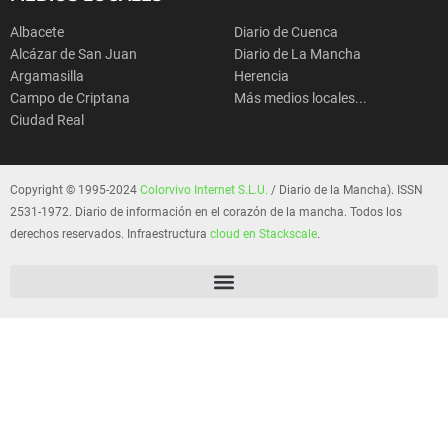
Albacete
Diario de Cuenca
Alcázar de San Juan
Diario de La Mancha
Argamasilla
Herencia
Campo de Criptana
Más medios locales...
Ciudad Real
Copyright © 1995-2024
Colorvivo Internet S.L.U.
/ Diario de la Mancha). ISSN
2531-1972. Diario de información en el corazón de la mancha. Todos los
derechos reservados. Infraestructura
cloud en Stackscale
.