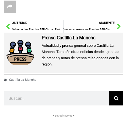
Ant
Sig
ANTERIOR
SIGUIENTE
Valverde: Los Premios SER Ciudad Real Enaltecen el Esfuerzo Local y Fortalecen la Comunidad
Valverde destaca los Premios SER Ciudad Real como impulsores del talento local y el orgullo provincial
Prensa Castilla-La Mancha
Actualidad y prensa general sobre Castilla-La
Mancha. También otras noticias desde agencias
de prensa y notas de prensa relacionadas con la
región.
Castilla-La Mancha
Buscar
– patrocinadores –