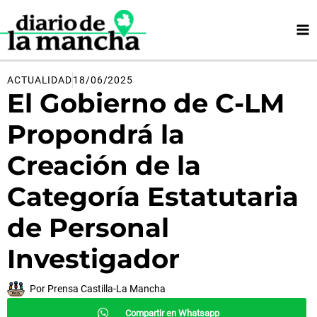
Ir
al
contenido
ACTUALIDAD
18/06/2025
El Gobierno de C-LM
Propondrá la
Creación de la
Categoría Estatutaria
de Personal
Investigador
Por
Prensa Castilla-La Mancha
Compartir en Whatsapp