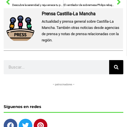
Descubre la serenidad y rejuvenece tu piel con el masajeador eléctrico Shisoutek
El ventilador de sobremesa Philips rebajado por Amazon a menos de 35€
Prensa Castilla-La Mancha
Actualidad y prensa general sobre Castilla-La
Mancha. También otras noticias desde agencias
de prensa y notas de prensa relacionadas con la
región.
Buscar
– patrocinadores –
Síguenos en redes
F
T
P