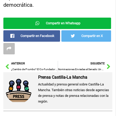
democrática.
Compartir en Whatsapp
Compartir en Facebook
Compartir en X
Ant
Sig
ANTERIOR
SIGUIENTE
¿Cambio de P rumbo? El Co-Fundador de Home Depot Declara su Apoyo a Trump
Nominaciones Enviadas al Senado: Un Paso Crítico en el Proceso de Confirmación
Prensa Castilla-La Mancha
Actualidad y prensa general sobre Castilla-La
Mancha. También otras noticias desde agencias
de prensa y notas de prensa relacionadas con la
región.