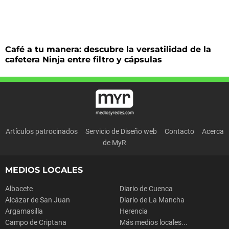
Café a tu manera: descubre la versatilidad de la
cafetera Ninja entre filtro y cápsulas
Artículos patrocinados
Servicio de Diseño web
Contacto
Acerca
de MyR
MEDIOS LOCALES
Albacete
Diario de Cuenca
Alcázar de San Juan
Diario de La Mancha
Argamasilla
Herencia
Campo de Criptana
Más medios locales...