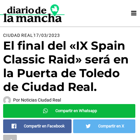
Ir
al
contenido
CIUDAD REAL
17/03/2023
El final del «IX Spain
Classic Raid» será en
la Puerta de Toledo
de Ciudad Real.
Por
Noticias Ciudad Real
Compartir en Whatsapp
Compartir en Facebook
Compartir en X