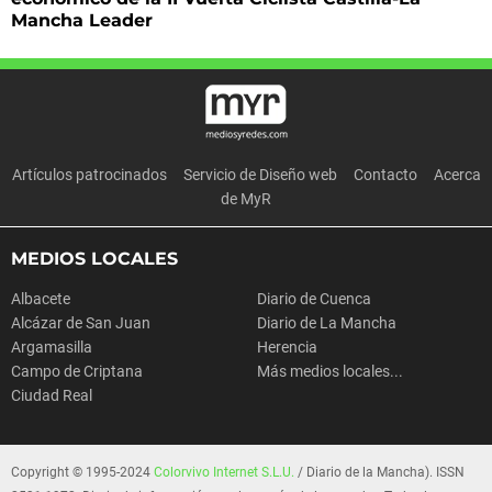
Mancha Leader
Artículos patrocinados
Servicio de Diseño web
Contacto
Acerca
de MyR
MEDIOS LOCALES
Albacete
Diario de Cuenca
Alcázar de San Juan
Diario de La Mancha
Argamasilla
Herencia
Campo de Criptana
Más medios locales...
Ciudad Real
Copyright © 1995-2024
Colorvivo Internet S.L.U.
/ Diario de la Mancha). ISSN