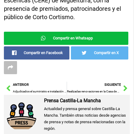
Escénicas (CERE) de Miguelturra, con la
presencia de premiados, patrocinadores y el
público de Corto Cortismo.
Compartir en Whatsapp
Compartir en Facebook
Compartir en X
Ant
Sig
ANTERIOR
SIGUIENTE
Adjudicados el suministro e instalación de la iluminación extraordinaria de Navidad y Reyes 2022 y 2023 en Puertollano
Realizadas renovaciones en la Casa de Cultura de Manzanares con inversión de más de 100.000 euros de fondos municipales y de la Diputación de Ciudad Real
Prensa Castilla-La Mancha
Actualidad y prensa general sobre Castilla-La
Mancha. También otras noticias desde agencias
de prensa y notas de prensa relacionadas con la
región.