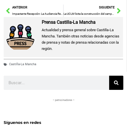
Ant
Sig
ANTERIOR
SIGUIENTE
Impactante Recepción: La Audiencia Reacciona con Fuerza al Enlatado de ‘El Verano de las Tentaciones’ en Telecinco
La UCLM licita la construcción del campus biosanitario de Ciudad Real
Prensa Castilla-La Mancha
Actualidad y prensa general sobre Castilla-La
Mancha. También otras noticias desde agencias
de prensa y notas de prensa relacionadas con la
región.
Castilla-La Mancha
Buscar
– patrocinadores –
Síguenos en redes