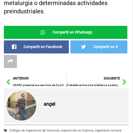
metalurgia o determinadas actividades
preindustriales.
Compartir en Whatsapp
Compartir en Facebook
Compartir en X
Ant
Sig
ANTERIOR
SIGUIENTE
DEKRA presenta sus servicios de Due Diligence durante la convención The District
El alcalde anima a los toledanos a participar en el VIII Cross y Paseo solidario organizado por Down Toledo
angel
Colegio de Ingenieros de Caminos
,
exposición en Cuenca
,
ingeniería romana