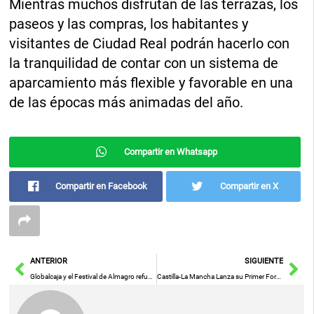
Mientras muchos disfrutan de las terrazas, los
paseos y las compras, los habitantes y
visitantes de Ciudad Real podrán hacerlo con
la tranquilidad de contar con un sistema de
aparcamiento más flexible y favorable en una
de las épocas más animadas del año.
Compartir en Whatsapp
Compartir en Facebook
Compartir en X
Ant
Sig
ANTERIOR
SIGUIENTE
Globalcaja y el Festival de Almagro refuerzan su alianza por el talento joven
Castilla-La Mancha Lanza su Primer Foro Industrial: Impulsando Alianzas para Enfrentar los Retos del Sector