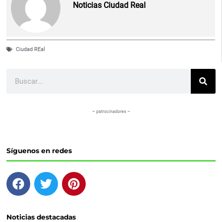
Noticias Ciudad Real
Ciudad REal
Buscar
– patrocinadores –
Síguenos en redes
F
T
P
a
w
i
c
i
n
e
t
t
Noticias destacadas