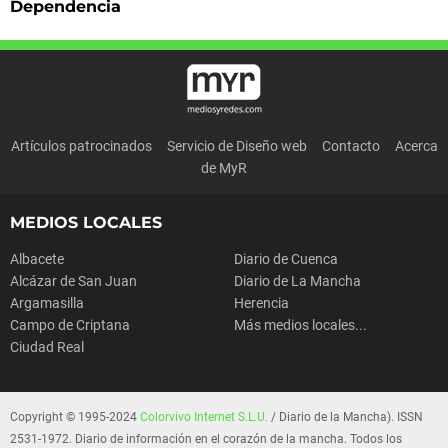
Dependencia
Artículos patrocinados
Servicio de Diseño web
Contacto
Acerca
de MyR
MEDIOS LOCALES
Albacete
Diario de Cuenca
Alcázar de San Juan
Diario de La Mancha
Argamasilla
Herencia
Campo de Criptana
Más medios locales...
Ciudad Real
Copyright © 1995-2024
Colorvivo Internet S.L.U.
/ Diario de la Mancha). ISSN
2531-1972. Diario de información en el corazón de la mancha. Todos los