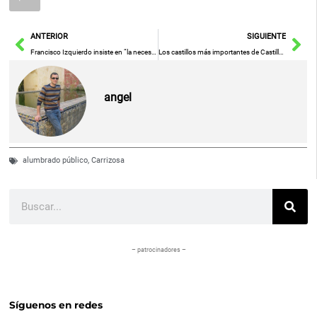
Ant
Sig
ANTERIOR
SIGUIENTE
Francisco Izquierdo insiste en “la necesidad de convertir al Farmacéutico en vigía de la Salud Pública, integrándonos en las estrategias autonómicas”
Los castillos más importantes de Castilla-La Mancha
angel
alumbrado público
,
Carrizosa
Buscar
– patrocinadores –
Síguenos en redes