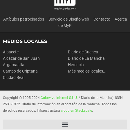
Artículos patrocinados
Servicio de Diseño web
Contacto
Acerca
de MyR
MEDIOS LOCALES
Albacete
Diario de Cuenca
Alcázar de San Juan
Diario de La Mancha
Argamasilla
Herencia
Campo de Criptana
Más medios locales...
Ciudad Real
Copyright © 1995-2024
Colorvivo Internet S.L.U.
/ Diario de la Mancha). ISSN
2531-1972. Diario de información en el corazón de la mancha. Todos los
derechos reservados. Infraestructura
cloud en Stackscale
.