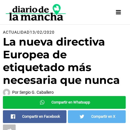
Ir
al
contenido
ACTUALIDAD
13/02/2020
La nueva directiva
Europea de
etiquetado más
necesaria que nunca
Por
Sergio G. Caballero
Compartir en Whatsapp
Compartir en Facebook
Compartir en X