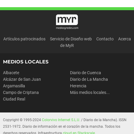
Artículos patrocinados
Servicio de Diseño web
Contacto
Acerca
de MyR
MEDIOS LOCALES
Albacete
Diario de Cuenca
Alcázar de San Juan
Diario de La Mancha
Argamasilla
Herencia
Campo de Criptana
Más medios locales...
Ciudad Real
Copyright © 1995-2024
Colorvivo Internet S.L.U.
/ Diario de la Mancha). ISSN
2531-1972. Diario de información en el corazón de la mancha. Todos los
derechos reservados. Infraestructura
cloud en Stackscale
.