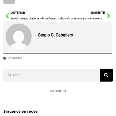
Ant
Sig
ANTERIOR
SIGUIENTE
Nace la primera plataforma de profesionales del transporte en España
Toledo y la empresa Sigaus firman un convenio para la plantación de un nuevo bosque urbano con 1.000 árboles en La Legua
Sergio G. Caballero
etiquetado
Buscar
– patrocinadores –
Síguenos en redes