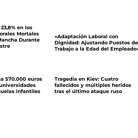
 23,8% en los
orales Mortales
«Adaptación Laboral con
 Mancha Durante
Dignidad: Ajustando Puestos de
stre
Trabajo a la Edad del Empleado
na 570.000 euros
Tragedia en Kiev: Cuatro
 universidades
fallecidos y múltiples heridos
uelas infantiles
tras el último ataque ruso