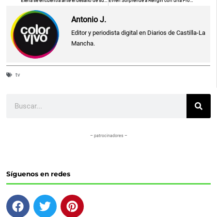
Elena se encuentra ante el desafío de superar una amenaza emergente
Evren Sorprende a Rengin con una Propuesta Inesperada
Antonio J.
Editor y periodista digital en Diarios de Castilla-La
Mancha.
tv
Buscar
– patrocinadores –
Síguenos en redes
F
T
P
a
w
i