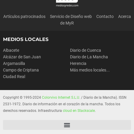
Artículos patrocinados
Servicio de Diseño web
Contacto
Acerca
de MyR
MEDIOS LOCALES
Albacete
Diario de Cuenca
Alcázar de San Juan
Diario de La Mancha
Argamasilla
Herencia
Campo de Criptana
Más medios locales...
Ciudad Real
Copyright © 1995-2024
Colorvivo Internet S.L.U.
/ Diario de la Mancha). ISSN
2531-1972. Diario de información en el corazón de la mancha. Todos los
derechos reservados. Infraestructura
cloud en Stackscale
.