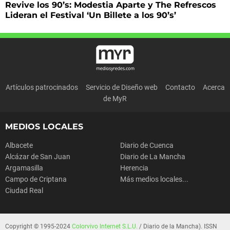
Revive los 90’s: Modestia Aparte y The Refrescos
Lideran el Festival ‘Un Billete a los 90’s’
Artículos patrocinados
Servicio de Diseño web
Contacto
Acerca
de MyR
MEDIOS LOCALES
Albacete
Diario de Cuenca
Alcázar de San Juan
Diario de La Mancha
Argamasilla
Herencia
Campo de Criptana
Más medios locales...
Ciudad Real
Copyright © 1995-2024
Colorvivo Internet S.L.U.
/ Diario de la Mancha). ISSN