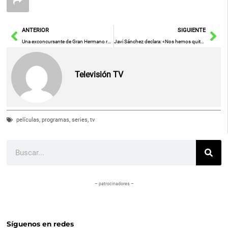
Ant
Sig
ANTERIOR
SIGUIENTE
Una exconcursante de Gran Hermano revela malos tratos de Mercedes Milá
Javi Sánchez declara: «Nos hemos quitado un peso de encima»
Televisión TV
películas
,
programas
,
series
,
tv
Buscar
– patrocinadores –
Síguenos en redes