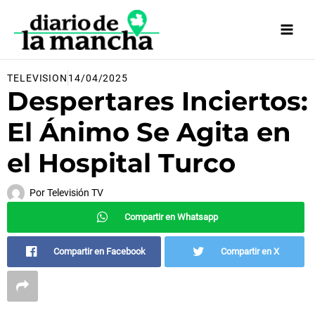
Ir
al
contenido
TELEVISION
14/04/2025
Despertares Inciertos:
El Ánimo Se Agita en
el Hospital Turco
Por
Televisión TV
Compartir en Whatsapp
Compartir en Facebook
Compartir en X