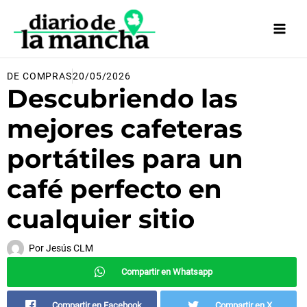
Ir
al
contenido
DE COMPRAS
20/05/2026
Descubriendo las
mejores cafeteras
portátiles para un
café perfecto en
cualquier sitio
Por
Jesús CLM
Compartir en Whatsapp
Compartir en Facebook
Compartir en X