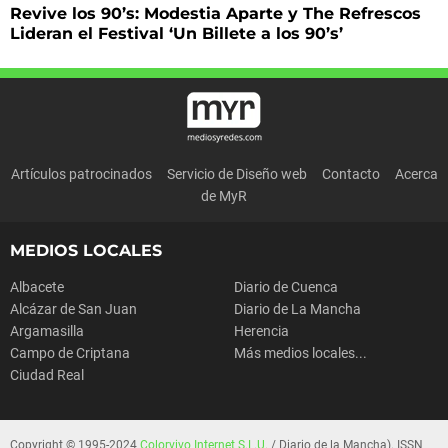
Revive los 90’s: Modestia Aparte y The Refrescos
Lideran el Festival ‘Un Billete a los 90’s’
Artículos patrocinados
Servicio de Diseño web
Contacto
Acerca
de MyR
MEDIOS LOCALES
Albacete
Diario de Cuenca
Alcázar de San Juan
Diario de La Mancha
Argamasilla
Herencia
Campo de Criptana
Más medios locales...
Ciudad Real
Copyright © 1995-2024
Colorvivo Internet S.L.U.
/ Diario de la Mancha). ISSN