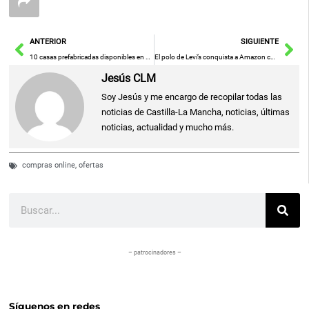
Ant
Sig
ANTERIOR
SIGUIENTE
10 casas prefabricadas disponibles en Amazon por menos de 20.000 euros y acabados premium
El polo de Levi’s conquista a Amazon con más de 15.000 valoraciones y un irresistible descuento
Jesús CLM
Soy Jesús y me encargo de recopilar todas las
noticias de Castilla-La Mancha, noticias, últimas
noticias, actualidad y mucho más.
compras online
,
ofertas
Buscar
– patrocinadores –
Síguenos en redes