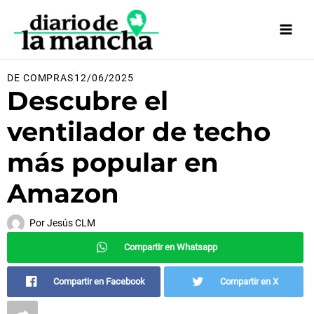
Ir
al
contenido
DE COMPRAS
12/06/2025
Descubre el
ventilador de techo
más popular en
Amazon
Por
Jesús CLM
Compartir en Whatsapp
Compartir en Facebook
Compartir en X