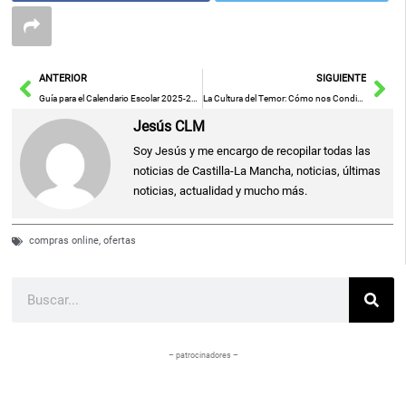
Ant
Sig
ANTERIOR
SIGUIENTE
Guía para el Calendario Escolar 2025-2026: Criterios de Elaboración Provincial
La Cultura del Temor: Cómo nos Condicionan a Vivir con Miedo
Jesús CLM
Soy Jesús y me encargo de recopilar todas las
noticias de Castilla-La Mancha, noticias, últimas
noticias, actualidad y mucho más.
compras online
,
ofertas
Buscar
– patrocinadores –