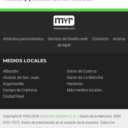
Artículos patrocinados
Servicio de Diseño web
Contacto
Acerca
de MyR
MEDIOS LOCALES
Albacete
Diario de Cuenca
Alcázar de San Juan
Diario de La Mancha
Argamasilla
Herencia
Campo de Criptana
Más medios locales...
Ciudad Real
Copyright © 1995-2024
Colorvivo Internet S.L.U.
/ Diario de la Mancha). ISSN
2531-1972. Diario de información en el corazón de la mancha. Todos los