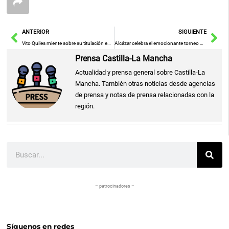
Ant
Sig
ANTERIOR
SIGUIENTE
Vito Quiles miente sobre su titulación en periodismo
Alcázar celebra el emocionante torneo de baloncesto ‘Quijo 3×3’
Prensa Castilla-La Mancha
Actualidad y prensa general sobre Castilla-La
Mancha. También otras noticias desde agencias
de prensa y notas de prensa relacionadas con la
región.
Buscar
– patrocinadores –
Síguenos en redes