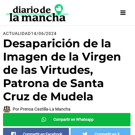
Ir
al
contenido
ACTUALIDAD
14/06/2024
Desaparición de la
Imagen de la Virgen
de las Virtudes,
Patrona de Santa
Cruz de Mudela
Por
Prensa Castilla-La Mancha
Compartir en Whatsapp
Compartir en Facebook
Compartir en X