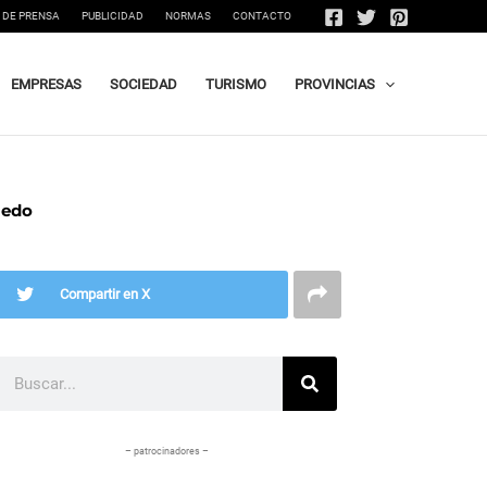
 DE PRENSA
PUBLICIDAD
NORMAS
CONTACTO
EMPRESAS
SOCIEDAD
TURISMO
PROVINCIAS
ledo
Compartir en X
Buscar
– patrocinadores –