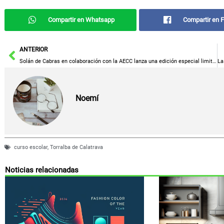
Compartir en Whatsapp
Compartir en 
Ant
ANTERIOR
Solán de Cabras en colaboración con la AECC lanza una edición especial limitada de su botella rosa
Noemí
curso escolar
,
Torralba de Calatrava
Noticias relacionadas