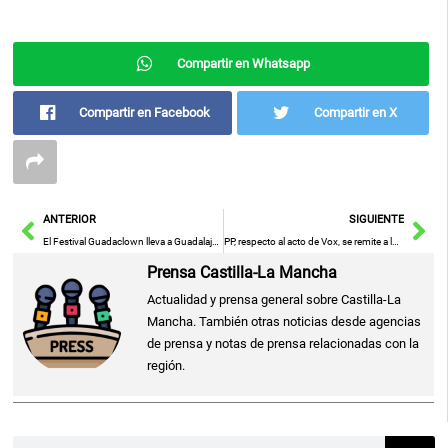
Compartir en Whatsapp
Compartir en Facebook
Compartir en X
Ant
Sig
ANTERIOR
SIGUIENTE
El Festival Guadaclown lleva a Guadalajara los espectáculos de circo 'Parade' y 'Creature' y al payaso y actor Leo Bassi
PP, respecto al acto de Vox, se remite a la independencia de partidos y PSOE lamenta que ensalzaran símbolos de guerra
Prensa Castilla-La Mancha
Actualidad y prensa general sobre Castilla-La
Mancha. También otras noticias desde agencias
de prensa y notas de prensa relacionadas con la
región.
Buscar