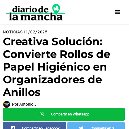
Ir
al
contenido
NOTICIAS
11/02/2025
Creativa Solución:
Convierte Rollos de
Papel Higiénico en
Organizadores de
Anillos
Por
Antonio J.
Compartir en Whatsapp
Compartir en Facebook
Compartir en X