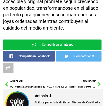
accesible y original promete seguir creciendo
en popularidad, transformándose en el aliado
perfecto para quienes buscan mantener sus
joyas ordenadas mientras contribuyen al
cuidado del medio ambiente.
Compartir en Whatsapp
Compartir en Facebook
Compartir en X
Ant
Sig
ANTERIOR
SIGUIENTE
UGT Castilla-La Mancha celebra su IX Congreso Regional en Toledo con la participación de Pepe Álvarez este miércoles
Vox Apoya El Trazado Toledo Central Para El AVE Con Un Túnel Que Minimiza El Impacto Visual En La Ciudad
Antonio J.
Editor y periodista digital en Diarios de Castilla-La