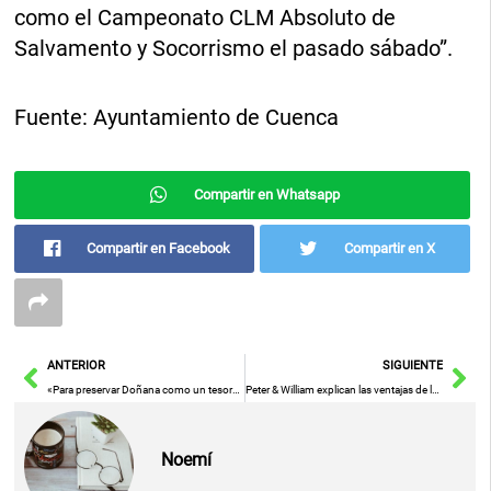
como el Campeonato CLM Absoluto de
Salvamento y Socorrismo el pasado sábado”.
Fuente: Ayuntamiento de Cuenca
Compartir en Whatsapp
Compartir en Facebook
Compartir en X
Ant
Sig
ANTERIOR
SIGUIENTE
«Para preservar Doñana como un tesoro, Sánchez insta a Moreno a abandonar su actitud arrogante y soberbia»
Peter & William explican las ventajas de las ventanas de PVC
Noemí