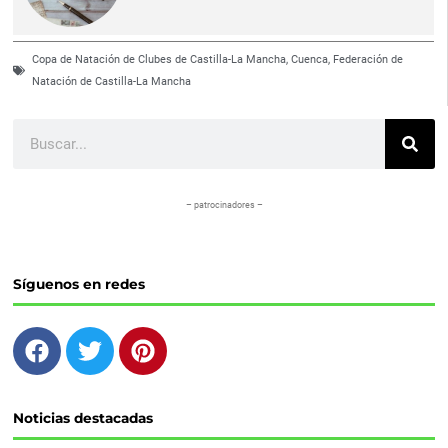
Copa de Natación de Clubes de Castilla-La Mancha
,
Cuenca
,
Federación de
Natación de Castilla-La Mancha
Buscar
– patrocinadores –
Síguenos en redes
F
T
P
a
w
i
c
i
n
e
t
t
Noticias destacadas
b
t
e