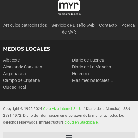
Artículos patrocinados
Servicio de Diseño web
Contacto
Acerca
de MyR
MEDIOS LOCALES
Albacete
Diario de Cuenca
Alcázar de San Juan
Diario de La Mancha
Argamasilla
Herencia
Campo de Criptana
Más medios locales...
Ciudad Real
Copyright © 1995-2024
Colorvivo Internet S.L.U.
/ Diario de la Mancha). ISSN
2531-1972. Diario de información en el corazón de la mancha. Todos los
derechos reservados. Infraestructura
cloud en Stackscale
.