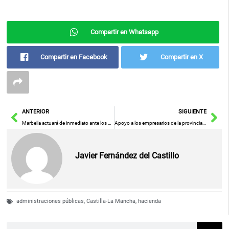
Compartir en Whatsapp
Compartir en Facebook
Compartir en X
Ant
Sig
ANTERIOR
SIGUIENTE
Marbella actuará de inmediato ante los destrozos ocasionados por el temporal en sus playas
Apoyo a los empresarios de la provincia de Guadalajara por parte del gobierno regional
Javier Fernández del Castillo
administraciones públicas
,
Castilla-La Mancha
,
hacienda
Buscar