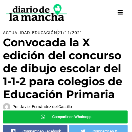
Ir
al
contenido
ACTUALIDAD
,
EDUCACIÓN
21/11/2021
Convocada la X
edición del concurso
de dibujo escolar del
1-1-2 para colegios de
Educación Primaria
Por
Javier Fernández del Castillo
Compartir en Whatsapp
Compartir en Facebook
Compartir en X