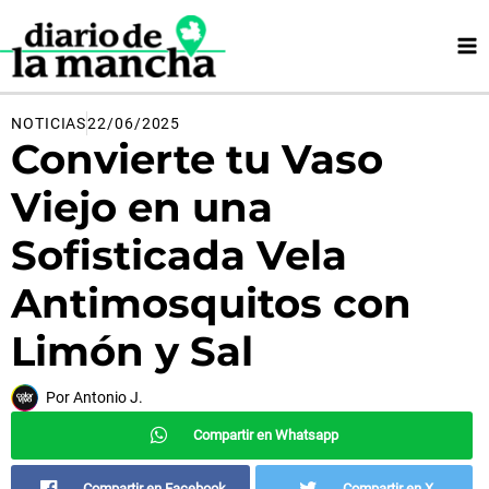
Ir
al
contenido
NOTICIAS
22/06/2025
Convierte tu Vaso
Viejo en una
Sofisticada Vela
Antimosquitos con
Limón y Sal
Por
Antonio J.
Compartir en Whatsapp
Compartir en Facebook
Compartir en X