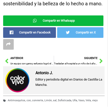
sostenibilidad y la belleza de lo hecho a mano.
Compartir en Whatsapp
Compartir en Facebook
Compartir en X
Ant
Sig
ANTERIOR
SIGUIENTE
Un equipo con garra y esfuerzo logró el ascenso que tanto anhelaba
Trasladan al hospital a un niño de 4 años rescatado con síntomas de ahogamiento en Daimiel
Antonio J.
Editor y periodista digital en Diarios de Castilla-La
Mancha.
Antimosquitos
,
con
,
convierte
,
Limón
,
sal
,
Sofisticada
,
Uña
,
Vaso
,
Vela
,
viejo