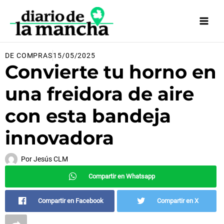
Ir
al
contenido
DE COMPRAS
15/05/2025
Convierte tu horno en
una freidora de aire
con esta bandeja
innovadora
Por
Jesús CLM
Compartir en Whatsapp
Compartir en Facebook
Compartir en X