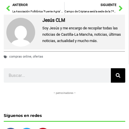
Ant
Sig
ANTERIOR
SIGUIENTE
La Asociación Folklórica ‘Fuente Agria’ Presenta su Tradicional Recital de Mayos en la Parroquia Virgen de Gracia este Viernes
Campo de Criptana será la sede de la 7ª jornada del Circuito Benjamín Globalcaja este domingo
Jesús CLM
Soy Jesús y me encargo de recopilar todas las
noticias de Castilla-La Mancha, noticias, últimas
noticias, actualidad y mucho más.
compras online
,
ofertas
Buscar
– patrocinadores –
Síguenos en redes