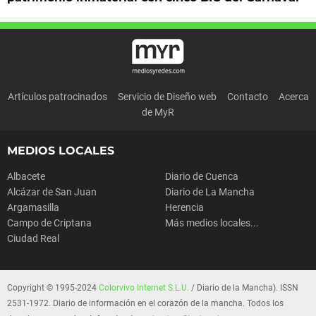
Artículos patrocinados
Servicio de Diseño web
Contacto
Acerca
de MyR
MEDIOS LOCALES
Albacete
Diario de Cuenca
Alcázar de San Juan
Diario de La Mancha
Argamasilla
Herencia
Campo de Criptana
Más medios locales...
Ciudad Real
Copyright © 1995-2024
Colorvivo Internet S.L.U.
/ Diario de la Mancha). ISSN
2531-1972. Diario de información en el corazón de la mancha. Todos los