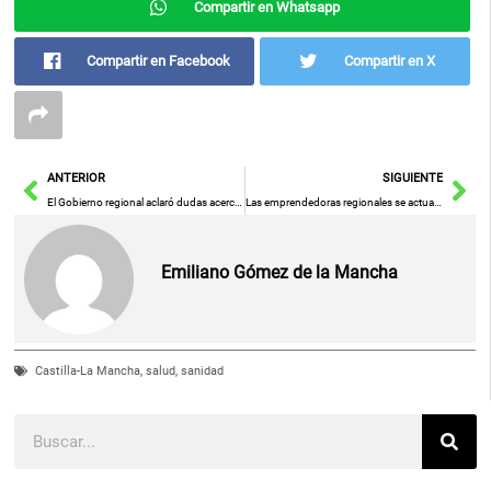
Compartir en Whatsapp
Compartir en Facebook
Compartir en X
Ant
Sig
ANTERIOR
SIGUIENTE
El Gobierno regional aclaró dudas acerca de la incorporación de los niños que reciben Atención Temprana al segundo ciclo de Infantil
Las emprendedoras regionales se actualizan en redes con Telegram
Emiliano Gómez de la Mancha
Castilla-La Mancha
,
salud
,
sanidad
Buscar