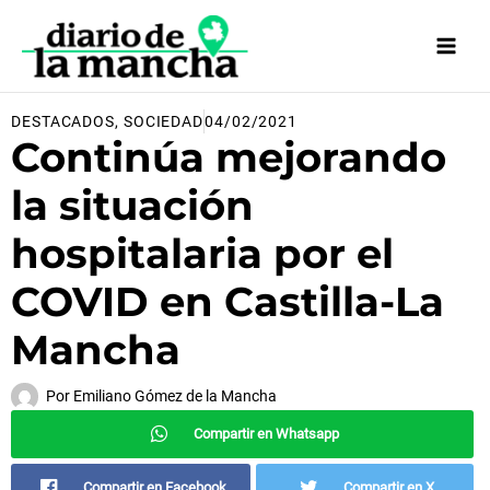
Ir
al
contenido
DESTACADOS
,
SOCIEDAD
04/02/2021
Continúa mejorando
la situación
hospitalaria por el
COVID en Castilla-La
Mancha
Por
Emiliano Gómez de la Mancha
Compartir en Whatsapp
Compartir en Facebook
Compartir en X