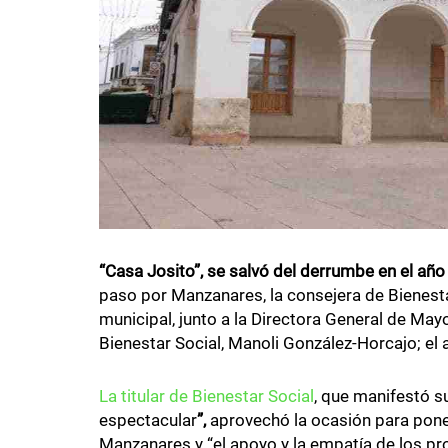
“Casa Josito”, se salvó del derrumbe en el añ
paso por Manzanares, la consejera de Bienestar
municipal, junto a la Directora General de May
Bienestar Social, Manoli González-Horcajo; el a
La titular de Bienestar Social
, que manifestó s
espectacular
”,
aprovechó la ocasión para poner 
Manzanares y “el apoyo y la empatía de los pro