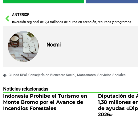
Ant
ANTERIOR
Inversión regional de 2,3 millones de euros en atención, recursos y programas sociales en Motilla del Palancar
Noemí
Ciudad REal
,
Consejería de Bienestar Social
,
Manzanares
,
Servicios Sociales
Noticias relacionadas
Indonesia Prohíbe el Turismo en
Diputación de 
Monte Bromo por el Avance de
1,38 millones e
Incendios Forestales
de ayudas «Di
2026»