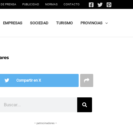
 DE PRENSA
PUBLICIDAD
NORMAS
CONTACTO
EMPRESAS
SOCIEDAD
TURISMO
PROVINCIAS
ares
Compartir en X
Buscar
– patrocinadores –