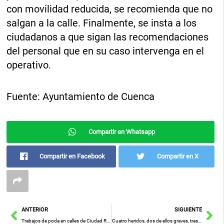
con movilidad reducida, se recomienda que no
salgan a la calle. Finalmente, se insta a los
ciudadanos a que sigan las recomendaciones
del personal que en su caso intervenga en el
operativo.
Fuente: Ayuntamiento de Cuenca
Compartir en Whatsapp
Compartir en Facebook
Compartir en X
Ant
Sig
ANTERIOR
SIGUIENTE
Trabajos de poda en calles de Ciudad Real el próximo 9 de diciembre de 08:00 a 18:00 horas
Cuatro heridos, dos de ellos graves, tras la salida de vía de su turismo y choque contra un árbol en La Solana