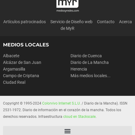
Artículos patrocinados
Servicio de Diseño web
Contacto
Acerca
de MyR
MEDIOS LOCALES
Albacete
Diario de Cuenca
Alcázar de San Juan
Diario de La Mancha
Argamasilla
Herencia
Campo de Criptana
Más medios locales...
Ciudad Real
Copyright © 1995-2024
Colorvivo Internet S.L.U.
/ Diario de la Mancha). ISSN
2531-1972. Diario de información en el corazón de la mancha. Todos los
derechos reservados. Infraestructura
cloud en Stackscale
.