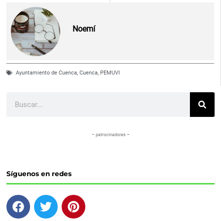
Noemí
Ayuntamiento de Cuenca
,
Cuenca
,
PEMUVI
Buscar
– patrocinadores –
Síguenos en redes
F
T
P
a
w
i