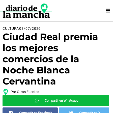
Ir
al
contenido
CULTURA
03/07/2026
Ciudad Real premia
los mejores
comercios de la
Noche Blanca
Cervantina
Por
Otras Fuentes
Compartir en Whatsapp
Compartir en Facebook
Compartir en X