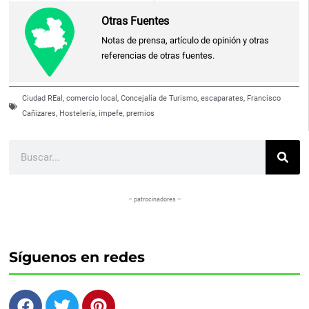
Otras Fuentes
Notas de prensa, artículo de opinión y otras
referencias de otras fuentes.
Ciudad REal
,
comercio local
,
Concejalía de Turismo
,
escaparates
,
Francisco
Cañizares
,
Hostelería
,
impefe
,
premios
Buscar
– patrocinadores –
Síguenos en redes
F
T
P