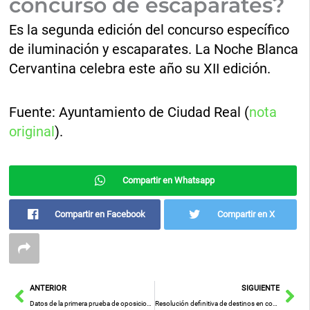
concurso de escaparates?
Es la segunda edición del concurso específico
de iluminación y escaparates. La Noche Blanca
Cervantina celebra este año su XII edición.
Fuente: Ayuntamiento de Ciudad Real (
nota
original
).
Compartir en Whatsapp
Compartir en Facebook
Compartir en X
Ant
Sig
ANTERIOR
SIGUIENTE
Datos de la primera prueba de oposiciones de maestros en CLM 2026: presentados, aprobados y ratio por plaza
Resolución definitiva de destinos en comunidades de aprendizaje CLM