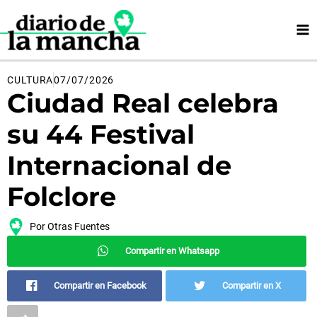
Ir
al
contenido
CULTURA
07/07/2026
Ciudad Real celebra
su 44 Festival
Internacional de
Folclore
Por
Otras Fuentes
Compartir en Whatsapp
Compartir en Facebook
Compartir en X