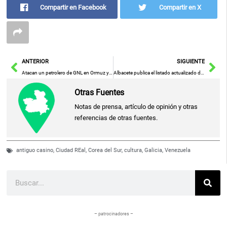
Compartir en Facebook
Compartir en X
Ant
Sig
ANTERIOR
SIGUIENTE
Atacan un petrolero de GNL en Ormuz y se intensifica la tensión geopolítica en la región del Medio Oriente
Albacete publica el listado actualizado de vacantes de maestros
Otras Fuentes
Notas de prensa, artículo de opinión y otras
referencias de otras fuentes.
antiguo casino
,
Ciudad REal
,
Corea del Sur
,
cultura
,
Galicia
,
Venezuela
Buscar
– patrocinadores –