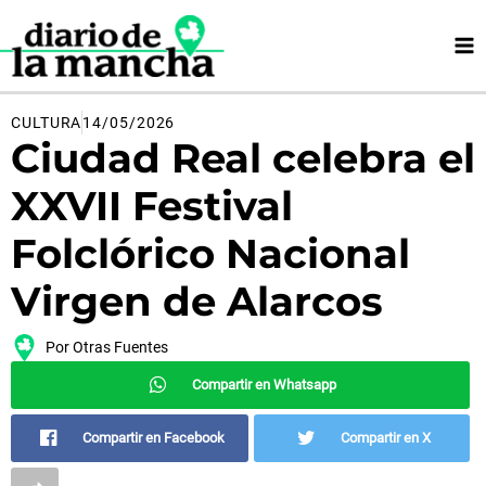
Ir
al
contenido
CULTURA
14/05/2026
Ciudad Real celebra el
XXVII Festival
Folclórico Nacional
Virgen de Alarcos
Por
Otras Fuentes
Compartir en Whatsapp
Compartir en Facebook
Compartir en X