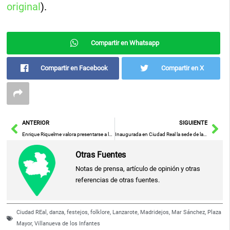
original
).
Compartir en Whatsapp
Compartir en Facebook
Compartir en X
Ant
Sig
ANTERIOR
SIGUIENTE
Enrique Riquelme valora presentarse a la presidencia del Real Madrid
Inaugurada en Ciudad Real la sede de la Real Academia de Medicina de Castilla-La Mancha
Otras Fuentes
Notas de prensa, artículo de opinión y otras
referencias de otras fuentes.
Ciudad REal
,
danza
,
festejos
,
folklore
,
Lanzarote
,
Madridejos
,
Mar Sánchez
,
Plaza
Mayor
,
Villanueva de los Infantes