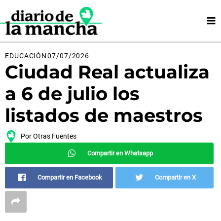
Ir
al
contenido
EDUCACIÓN
07/07/2026
Ciudad Real actualiza
a 6 de julio los
listados de maestros
Por
Otras Fuentes
Compartir en Whatsapp
Compartir en Facebook
Compartir en X