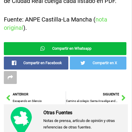
de Ciudad Real cuelga cada listado en PDF.
Fuente: ANPE Castilla-La Mancha (
nota
original
).
Compartir en Whatsapp
Compartir en Facebook
Compartir en X
Ant
Sig
ANTERIOR
SIGUIENTE
Escapando en Silencio
Camino al colegio: Santa Ana elige andar o ir en bicicleta con apoyo de la Diputación
Otras Fuentes
Notas de prensa, artículo de opinión y otras
referencias de otras fuentes.