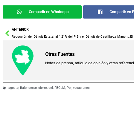
Compartir en Whatsapp
Compartir en 
Ant
ANTERIOR
Reducción del Déficit Estatal al 1,21% del PIB y el Déficit de Castilla-La Mancha Alcanza los 455 Millones en el Semestre
Otras Fuentes
Notas de prensa, artículo de opinión y otras referenc
agosto
,
Baloncesto
,
cierre
,
del
,
FBCLM
,
Por
,
vacaciones