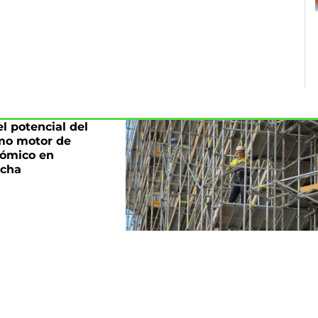
l potencial del
mo motor de
nómico en
ncha