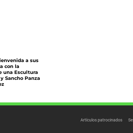
Bienvenida a sus
a con la
e una Escultura
 y Sancho Panza
ez
Artículos patrocinados
Se