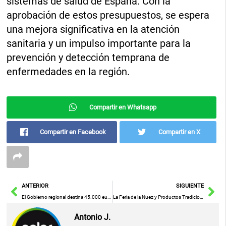
sistemas de salud de España. Con la
aprobación de estos presupuestos, se espera
una mejora significativa en la atención
sanitaria y un impulso importante para la
prevención y detección temprana de
enfermedades en la región.
Compartir en Whatsapp
Compartir en Facebook
Compartir en X
Ant
Sig
ANTERIOR
SIGUIENTE
El Gobierno regional destina 45.000 euros en subvenciones para 19 agrupaciones de Protección Civil en Cuenca
La Feria de la Nuez y Productos Tradicionales de Nerpio celebra su edición más especial: la primera con la DOP
Antonio J.