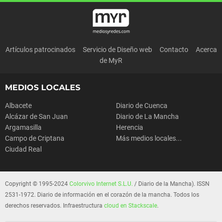
Artículos patrocinados
Servicio de Diseño web
Contacto
Acerca
de MyR
MEDIOS LOCALES
Albacete
Diario de Cuenca
Alcázar de San Juan
Diario de La Mancha
Argamasilla
Herencia
Campo de Criptana
Más medios locales...
Ciudad Real
Copyright © 1995-2024
Colorvivo Internet S.L.U.
/ Diario de la Mancha). ISSN
2531-1972. Diario de información en el corazón de la mancha. Todos los
derechos reservados. Infraestructura
cloud en Stackscale
.