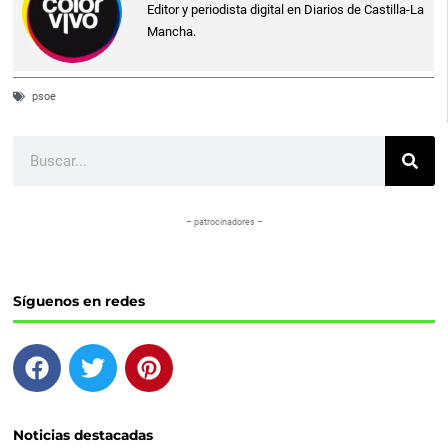
Editor y periodista digital en Diarios de Castilla-La
Mancha.
psoe
Buscar
– patrocinadores –
Síguenos en redes
F
T
P
a
w
i
c
i
n
e
t
t
Noticias destacadas