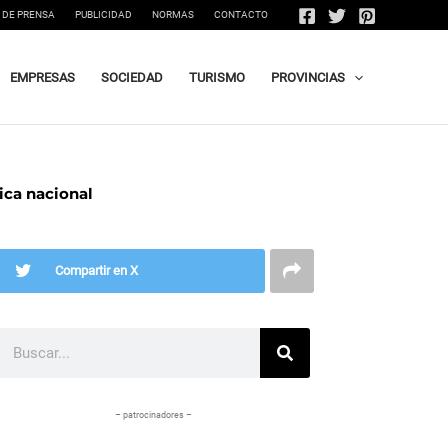
 DE PRENSA
PUBLICIDAD
NORMAS
CONTACTO
EMPRESAS
SOCIEDAD
TURISMO
PROVINCIAS
ica nacional
Compartir en X
Buscar
– patrocinadores –