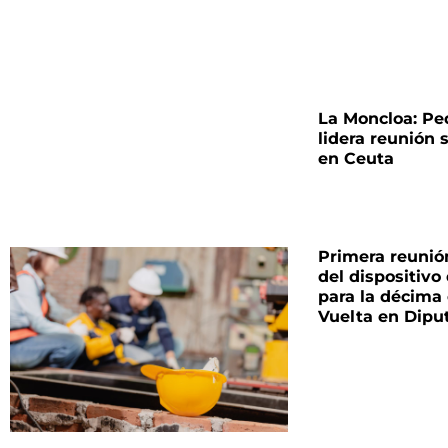
La Moncloa: Pe
lidera reunión 
en Ceuta
Primera reunió
del dispositivo
para la décima
Vuelta en Dipu