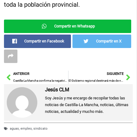
toda la población provincial.
Compartir en Whatsapp
Compartir en Facebook
Compartir en X
Ant
Sig
ANTERIOR
SIGUIENTE
Castilla-La Mancha confirma la negatividad de 25 de las pruebas de diagnóstico molecular realizadas a los vecinos del edifico de Albacete
El Gobierno regional destinará más de nueve millones de euros para acometer casi 500 actuaciones para obras de reforma, acondicionamiento y mejora de los centros educativos
Jesús CLM
Soy Jesús y me encargo de recopilar todas las
noticias de Castilla-La Mancha, noticias, últimas
noticias, actualidad y mucho más.
aguas
,
empleo
,
sindicato