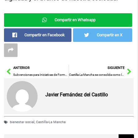
Compartir en Whatsapp
Compartir en Facebook
Compartir en X
Ant
Sig
ANTERIOR
SIGUIENTE
Subvenciones para Iniciativas de Formación con Oportunidades de Contratación Laboral
Castilla-La Mancha se consolida como líder en actividad apícola
Javier Fernández del Castillo
bienestar social
,
Castilla-La Mancha
Buscar