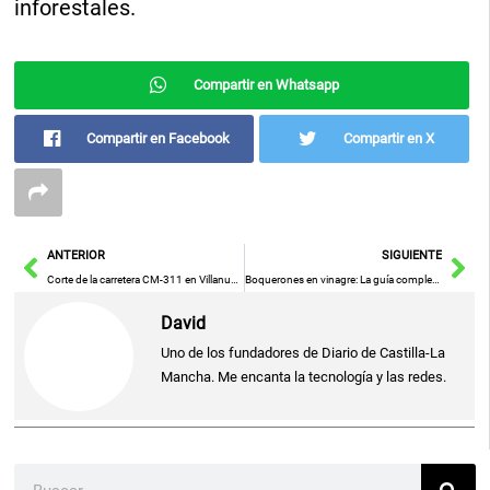
inforestales.
Compartir en Whatsapp
Compartir en Facebook
Compartir en X
Ant
Sig
ANTERIOR
SIGUIENTE
Corte de la carretera CM-311 en Villanueva de la Jara por inundaciones.
Boquerones en vinagre: La guía completa para prepararlos en casa
David
Uno de los fundadores de Diario de Castilla-La
Mancha. Me encanta la tecnología y las redes.
Buscar