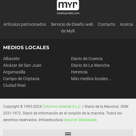
Artículos patrocinados
Servicio de Diseño web
Contacto
Acerca
de MyR
MEDIOS LOCALES
Albacete
Diario de Cuenca
Alcázar de San Juan
Diario de La Mancha
Argamasilla
Herencia
Campo de Criptana
Más medios locales...
Ciudad Real
Copyright © 1995-2024
Colorvivo Internet S.L.U.
/ Diario de la Mancha). ISSN
2531-1972. Diario de información en el corazón de la mancha. Todos los
derechos reservados. Infraestructura
cloud en Stackscale
.