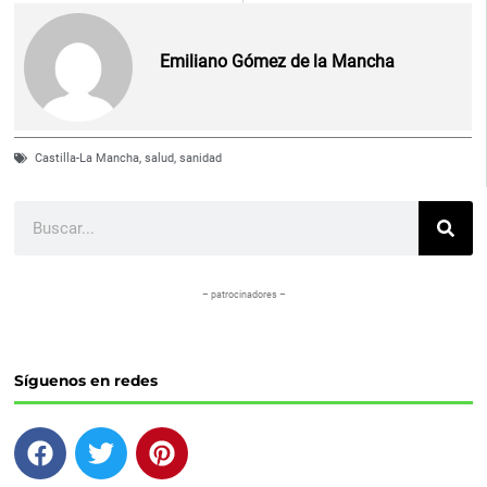
Emiliano Gómez de la Mancha
Castilla-La Mancha
,
salud
,
sanidad
Buscar
– patrocinadores –
Síguenos en redes
F
T
P
a
w
i