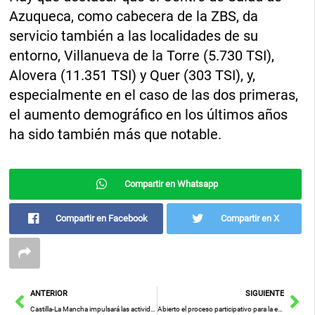
Azuqueca, como cabecera de la ZBS, da
servicio también a las localidades de su
entorno, Villanueva de la Torre (5.730 TSI),
Alovera (11.351 TSI) y Quer (303 TSI), y,
especialmente en el caso de las dos primeras,
el aumento demográfico en los últimos años
ha sido también más que notable.
Compartir en Whatsapp
Compartir en Facebook
Compartir en X
Ant
Sig
ANTERIOR
SIGUIENTE
Castilla-La Mancha impulsará las actividades de ámbito científico con la creación del Instituto de Investigación Sanitaria
Abierto el proceso participativo para la elaboración del Plan de personas sin hogar de Castilla-La Mancha