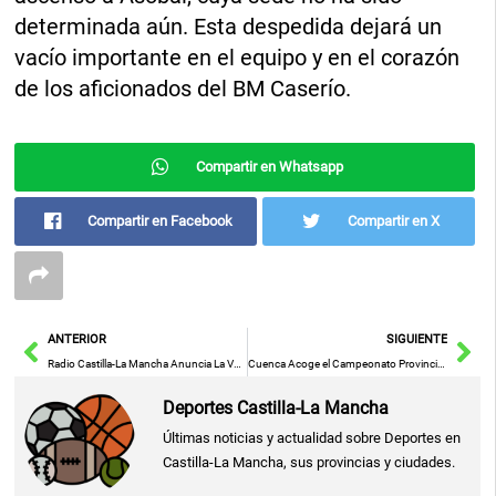
determinada aún. Esta despedida dejará un
vacío importante en el equipo y en el corazón
de los aficionados del BM Caserío.
Compartir en Whatsapp
Compartir en Facebook
Compartir en X
Ant
Sig
ANTERIOR
SIGUIENTE
Radio Castilla-La Mancha Anuncia La Vuelta Del Festival Piknik 808 Al Paseo De Recaredo De Toledo
Cuenca Acoge el Campeonato Provincial de Veteranos +35: Un Encuentro de Talento y Experiencia
Deportes Castilla-La Mancha
Últimas noticias y actualidad sobre Deportes en
Castilla-La Mancha, sus provincias y ciudades.