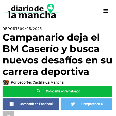
Ir
al
contenido
DEPORTE
09/05/2025
Campanario deja el
BM Caserío y busca
nuevos desafíos en su
carrera deportiva
Por
Deportes Castilla-La Mancha
Compartir en Whatsapp
Compartir en Facebook
Compartir en X