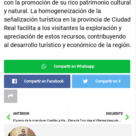
con la promoción de su rico patrimonio cultural
y natural. La homogeneización de la
señalización turística en la provincia de Ciudad
Real facilita a los visitantes la exploración y
apreciación de estos recursos, contribuyendo
al desarrollo turístico y económico de la región.
Compartir en Whatsapp
Compartir en Facebook
Compartir en X
Ant
Sig
ANTERIOR
SIGUIENTE
El precio de la vivienda en Castilla-La Mancha sube un 5,12% en el primer semestre del año
Elena de Toro deja el Villarreal después de cuatro años de dedicación