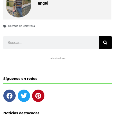
angel
Calzada de Calatrava
Buscar
– patrocinadores –
Síguenos en redes
F
T
P
a
w
i
c
i
n
e
t
t
Noticias destacadas