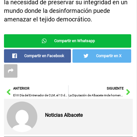
la necesidad de preservar su integridad en un
mundo donde la desinformación puede
amenazar el tejido democrático.
Compartir en Whatsapp
Compartir en Facebook
Compartir en X
Ant
Sig
ANTERIOR
SIGUIENTE
El III Día del Entrenador de CLM, el 13 de junio en Alcázar de San Juan
La Diputación de Albacete rinde homenaje a Domingo Henares Martínez y reafirma su apoyo a la cultura
Noticias Albacete