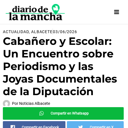
Ir
al
contenido
ACTUALIDAD
,
ALBACETE
03/06/2026
Cabañero y Escolar:
Un Encuentro sobre
Periodismo y las
Joyas Documentales
de la Diputación
Por
Noticias Albacete
Compartir en Whatsapp
Compartir en Facebook
Compartir en X