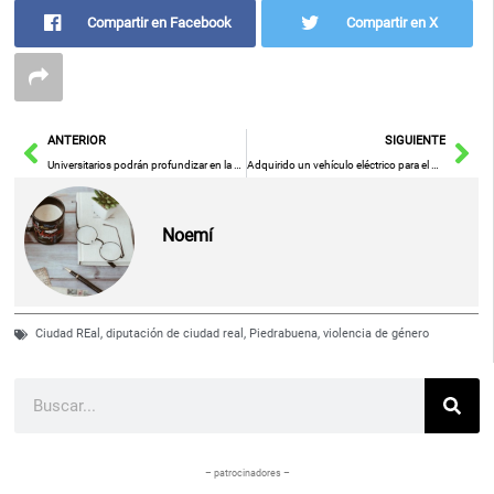
Compartir en Facebook
Compartir en X
Ant
Sig
ANTERIOR
SIGUIENTE
Universitarios podrán profundizar en la cultura del vino mediante catas y formación tras el acuerdo entre Junta y UCLM
Adquirido un vehículo eléctrico para el departamento municipal de Servicios e Instalaciones del ayuntamiento de Tomelloso
Noemí
Ciudad REal
,
diputación de ciudad real
,
Piedrabuena
,
violencia de género
Buscar
– patrocinadores –