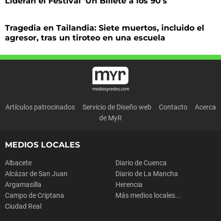
Lideran el Festival ‘Un Billete a los 90’s’
Tragedia en Tailandia: Siete muertos, incluido el
agresor, tras un tiroteo en una escuela
Artículos patrocinados
Servicio de Diseño web
Contacto
Acerca
de MyR
MEDIOS LOCALES
Albacete
Diario de Cuenca
Alcázar de San Juan
Diario de La Mancha
Argamasilla
Herencia
Campo de Criptana
Más medios locales...
Ciudad Real