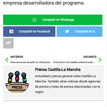
empresa desarrolladora del programa.
Compartir en Whatsapp
Compartir en Facebook
Compartir en X
Ant
Sig
ANTERIOR
SIGUIENTE
Descubre el set de jardín en AliExpress que hará que tus vecinos te envidien, ahora a mitad de precio
El Gobierno de Castilla-La Mancha aboga ante el Ministerio de Juventud e Infancia por un presupuesto adecuado para asistir a Canarias en la crisis migratoria.
Prensa Castilla-La Mancha
Actualidad y prensa general sobre Castilla-La
Mancha. También otras noticias desde agencias
de prensa y notas de prensa relacionadas con la
región.