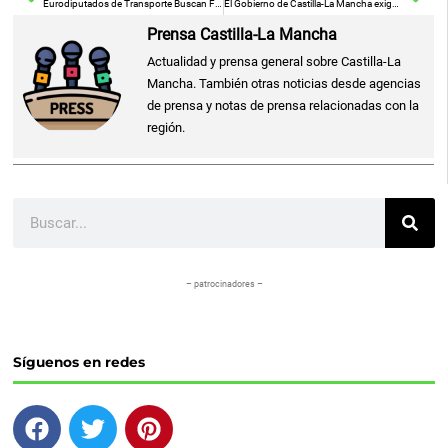
Eurodiputados de Transporte Buscan Fortalecer los Derechos de los Pasajeros
El Gobierno de Castilla-La Mancha exige el cumplimiento de la sentencia sobre caudales ecológicos y el plan del Tajo.
Prensa Castilla-La Mancha
Actualidad y prensa general sobre Castilla-La
Mancha. También otras noticias desde agencias
de prensa y notas de prensa relacionadas con la
región.
Buscar
– patrocinadores –
Síguenos en redes
F
T
P
a
w
i