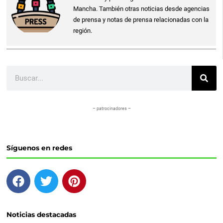
Mancha. También otras noticias desde agencias
de prensa y notas de prensa relacionadas con la
región.
Buscar
– patrocinadores –
Síguenos en redes
F
T
P
a
w
i
c
i
n
e
t
t
Noticias destacadas
b
t
e