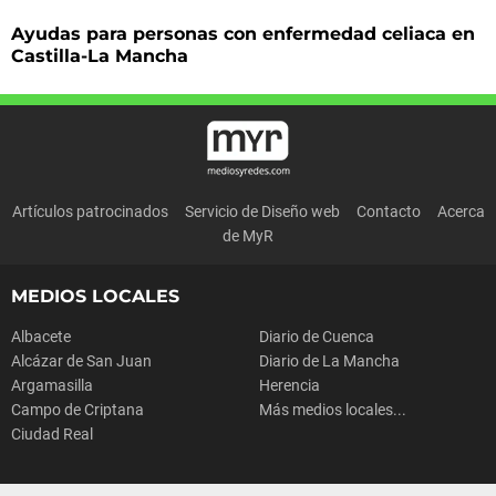
Ayudas para personas con enfermedad celiaca en
Castilla-La Mancha
Artículos patrocinados
Servicio de Diseño web
Contacto
Acerca
de MyR
MEDIOS LOCALES
Albacete
Diario de Cuenca
Alcázar de San Juan
Diario de La Mancha
Argamasilla
Herencia
Campo de Criptana
Más medios locales...
Ciudad Real