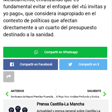
fundamental evitar el enfoque del «tú invitas y
yo pago», que considera inapropiado en el
contexto de políticas que afectan
directamente a un cuarto del presupuesto
destinado a la sanidad.
Compartir en Whatsapp
Compartir en Facebook
Compartir en X
Ant
Sig
ANTERIOR
SIGUIENTE
Sindicatos de Repsol Petróleo Puertollano amenazan con movilizaciones por la eliminación de 12 puestos de trabajo
Al Rojo Vivo: Análisis Profundo y Exclusivas de Sábado por la Mañana
Prensa Castilla-La Mancha
Actualidad y prensa general sobre Castilla-La